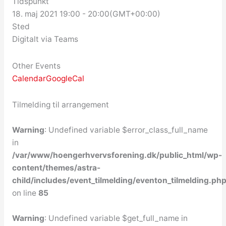
Tidspunkt
18. maj 2021
19:00
-
20:00
(GMT+00:00)
Sted
Digitalt via Teams
Other Events
Calendar
GoogleCal
Tilmelding til arrangement
Warning
: Undefined variable $error_class_full_name
in
/var/www/hoengerhvervsforening.dk/public_html/wp-
content/themes/astra-
child/includes/event_tilmelding/eventon_tilmelding.ph
on line
85
Warning
: Undefined variable $get_full_name in