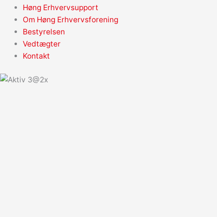
Høng Erhvervsupport
Om Høng Erhvervsforening
Bestyrelsen
Vedtægter
Kontakt
Info
Arrangementer
Nyheder
Medlemmer
Bliv medlem
Høng Erhvervsupport
Om Høng Erhvervsforening
Bestyrelsen
Vedtægter