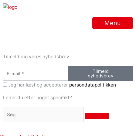
Gå
til
indholdet
Menu
Tilmeld dig vores nyhedsbrev
E-
Tilmeld
nyhedsbrev
mail
Persondatapolitikken
Jeg har læst og accepterer
persondatapolitikken
Leder du efter noget specifikt?
Søg