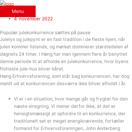
Gå
til
Menu
indholdet
4. november 2022
Populær julekonkurrence sættes på pause
Julelys og julepynt er en fast tradition i de fleste hjem, når
julen kommer listende, og mørket dominerer størstedelen af
døgnets 24 timer. I Høng har man igennem flere år benyttet
denne periode til at afholde en julekonkurrence, hvor byens
flotteste jule-hus bliver kåret.
Høng Erhvervsforening, som står bag konkurrencen, har dog
meldt ud at konkurrencen desværre ikke bliver afholdt i år.
Vi er i en situation, hvor mange går og frygter for den
næste elregning. Vi mener derfor ikke, at det er
hensigtsmæssigt at opfordre til en konkurrence, der
traditionelt set er meget energikrævende, fortæller
formand for Erhvervsforeningen, John Anderberg.