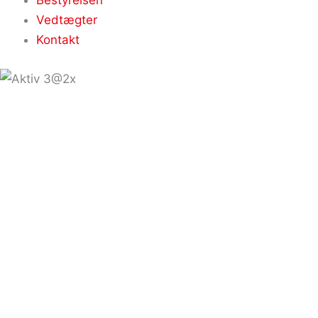
Vedtægter
Kontakt
Info
Arrangementer
Nyheder
Medlemmer
Bliv medlem
Høng Erhvervsupport
Om Høng Erhvervsforening
Bestyrelsen
Vedtægter
Kontakt