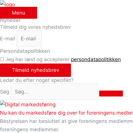
Gå
til
Menu
Nyheder
indholdet
Tilmeld dig vores nyhedsbrev
E-mail
Persondatapolitikken
Jeg har læst og accepterer
persondatapolitikken
Tilmeld nyhedsbrev
Leder du efter noget specifikt?
Søg
Nu kan du markedsføre dig over for foreningens medl
Bestyrelsen har besluttet at give foreningens medlemme
foreningens medlemmer.